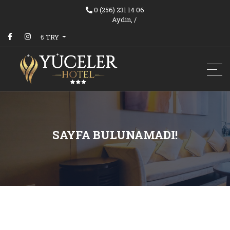
0 (256) 231 14 06
Aydin,
/
₺ TRY
SAYFA BULUNAMADI!